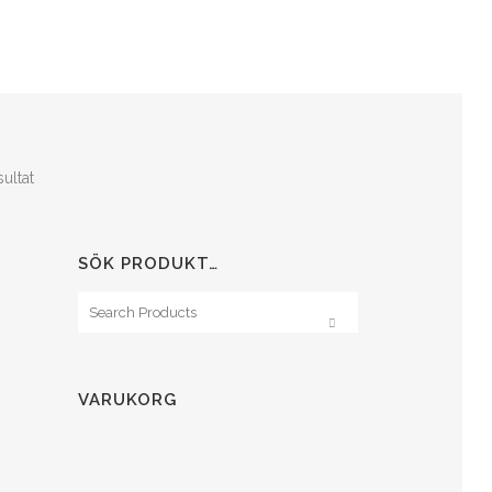
Sortera
ultat
efter
SÖK PRODUKT…
senaste
VARUKORG