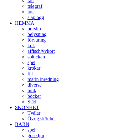
ratt
telegraf
tuta
släplogg
HEMMA
porslin
belysning
förvaring
kök
affisch/vykort
soltickan
spel
krokar
filt
marin inredning
diverse
hink
böcker
Städ
SKÖNHET
Tvålar
Övrig skönhet
BARN
spel
gosedjur