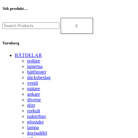
Sök produkt…
Search
for:
Varukorg
BÅTDELAR
pollare
lanterna
båtfönster
däcksbeslag
ventil
mätare
ankare
diverse
dörr
rorkult
nakterhus
gösstake
lampa
åra/paddel