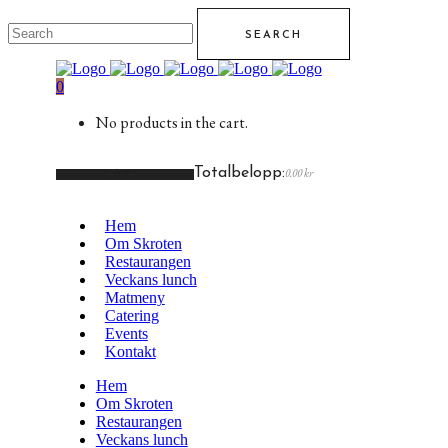
0
No products in the cart.
Totalbelopp:
0.00
kr
CART
Hem
Om Skroten
Restaurangen
Veckans lunch
Matmeny
Catering
Events
Kontakt
Hem
Om Skroten
Restaurangen
Veckans lunch