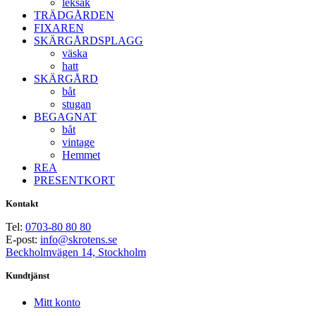
leksak
TRÄDGÅRDEN
FIXAREN
SKÄRGÅRDSPLAGG
väska
hatt
SKÄRGÅRD
båt
stugan
BEGAGNAT
båt
vintage
Hemmet
REA
PRESENTKORT
Kontakt
Tel:
0703-80 80 80
E-post:
info@skrotens.se
Beckholmvägen 14, Stockholm
Kundtjänst
Mitt konto