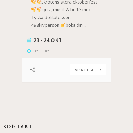
Skrotens stora oktoberfest,
quiz, musik & buffé med
Tyska delikatesser.
498kr/person
boka din
...
23 - 24 OKT
08:00
-
18:00
VISA DETALJER
KONTAKT