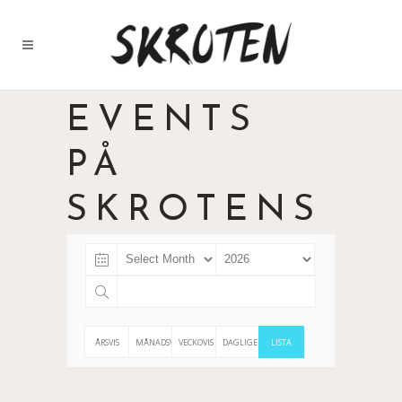
EVENTS
PÅ
SKROTENS
ÅRSVIS
MÅNADSVIS
VECKOVIS
DAGLIGEN
LISTA