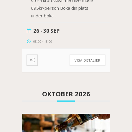
stora kräftskiva med live musik
695kr/person Boka din plats
under boka
...
26 - 30 SEP
08:00
-
18:00
VISA DETALJER
OKTOBER 2026