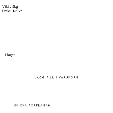
Vikt : 3kg
Frakt: 149kr
1 i lager
DYKARUTRUSTNING
VÄST
LÄGG TILL I VARUKORG
antal
SKICKA FÖRFRÅGAN