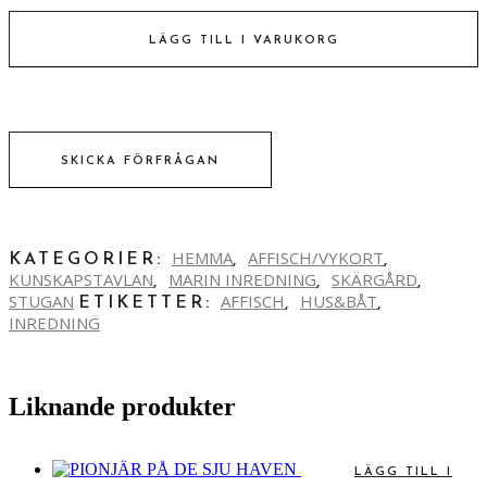
RIGGAR
A
antal
LÄGG TILL I VARUKORG
SKICKA FÖRFRÅGAN
HEMMA
AFFISCH/VYKORT
KATEGORIER:
,
,
KUNSKAPSTAVLAN
MARIN INREDNING
SKÄRGÅRD
,
,
,
STUGAN
AFFISCH
HUS&BÅT
ETIKETTER:
,
,
INREDNING
Liknande produkter
LÄGG TILL I