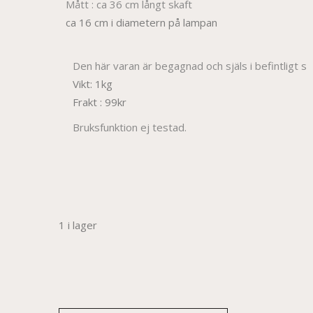
Mått : ca 36 cm långt skaft
ca 16 cm i diametern på lampan
Den här varan är begagnad och själs i befintligt ski
Vikt: 1kg
Frakt : 99kr
Bruksfunktion ej testad.
1 i lager
Alternative:
SÖKARLJUS
TILL