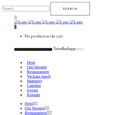
0
No products in the cart.
Totalbelopp:
0.00
kr
CART
Hem
Om Skroten
Restaurangen
Veckans lunch
Matmeny
Catering
Events
Kontakt
Hem
Om Skroten
Restaurangen