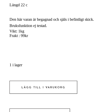
Längd 22 c
Den här varan är begagnad och själs i befintligt skick.
Bruksfunktion ej testad.
Vikt: 1kg
Frakt : 99kr
1 i lager
TELEFONLUR
HMS
LÄGG TILL I VARUKORG
VISBORG
antal