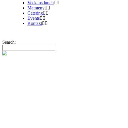
Veckans lunch
Matmeny
Catering
Events
Kontakt
Search:
Webshopen