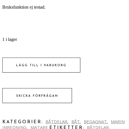
Bruksfunktion ej testad.
1 i lager
EKOLOD
antal
LÄGG TILL I VARUKORG
SKICKA FÖRFRÅGAN
BÅTDELAR
BÅT
BEGAGNAT
MARIN
KATEGORIER:
,
,
,
INREDNING
MÄTARE
BÅTDELAR
,
ETIKETTER:
,