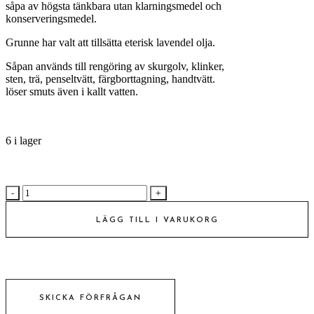
såpa av högsta tänkbara utan klarningsmedel och
konserveringsmedel.
Grunne har valt att tillsätta eterisk lavendel olja.
Såpan används till rengöring av skurgolv, klinker,
sten, trä, penseltvätt, färgborttagning, handtvätt.
löser smuts även i kallt vatten.
6 i lager
LINOLJESÅPA
HANDTVÅL
NATURELL
LÄGG TILL I VARUKORG
antal
SKICKA FÖRFRÅGAN