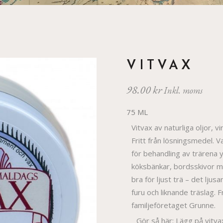
VITVAX
98.00
kr
Inkl. moms
75 ML
Vitvax av naturliga oljor, vi
Fritt från lösningsmedel. V
för behandling av trärena 
köksbänkar, bordsskivor mm
bra för ljust trä – det ljusa
furu och liknande träslag. 
familjeföretaget Grunne.
Gör så här: Lägg på vitv