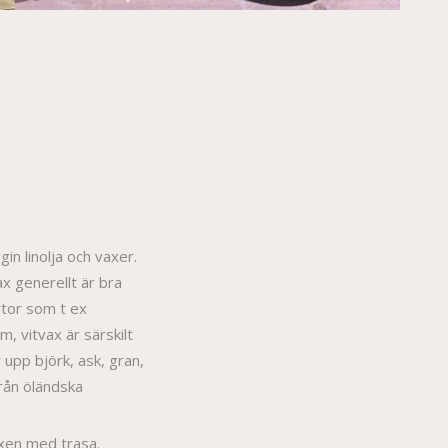
rgin linolja och vaxer.
ax generellt är bra
ytor som t ex
, vitvax är särskilt
r upp björk, ask, gran,
Från öländska
axen med trasa.