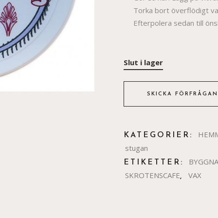
Torka bort överflödigt va
Efterpolera sedan till öns
Slut i lager
SKICKA FÖRFRÅGAN
HEM
KATEGORIER:
stugan
BYGGNA
ETIKETTER:
SKROTENSCAFE
VAX
,